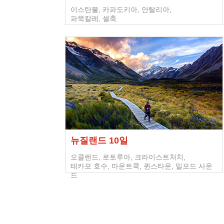
이스탄불, 카파도키아, 안탈리아,
파묵칼레, 셀축
뉴질랜드 10일
오클랜드, 로토루아, 크라이스트처치,
테카포 호수, 마운트쿡, 퀸스타운, 밀포드 사운
드