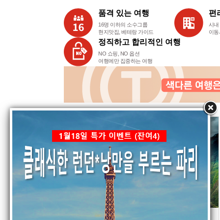
품격 있는 여행
편
16명 이하의 소수그룹
시내
현지맛집, 베테랑 가이드
이동
정직하고 합리적인 여행
NO 쇼핑, NO 옵션
여행에만 집중하는 여행
남미+파타고니아 27일