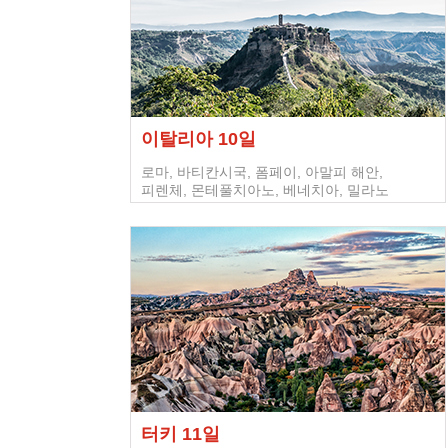
이탈리아 10일
로마, 바티칸시국, 폼페이, 아말피 해안,
피렌체, 몬테풀치아노, 베네치아, 밀라노
터키 11일