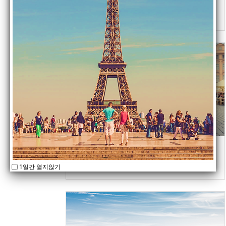
페루, 볼리비아, 칠레, 아르헨티나, 브라질 5개
국
동유럽 11일
체코, 오스트리아, 헝가리 3개국
1일간 열지않기